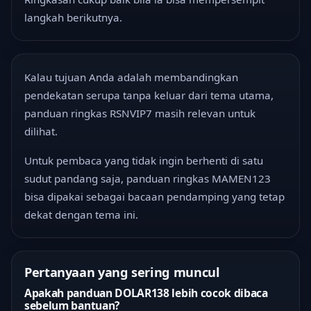
langkah berikutnya.
Kalau tujuan Anda adalah membandingkan
pendekatan serupa tanpa keluar dari tema utama,
panduan ringkas RSNVIP7 masih relevan untuk
dilihat.
Untuk pembaca yang tidak ingin berhenti di satu
sudut pandang saja, panduan ringkas MAMEN123
bisa dipakai sebagai bacaan pendamping yang tetap
dekat dengan tema ini.
Pertanyaan yang sering muncul
Apakah panduan DOLAR138 lebih cocok dibaca
sebelum bantuan?