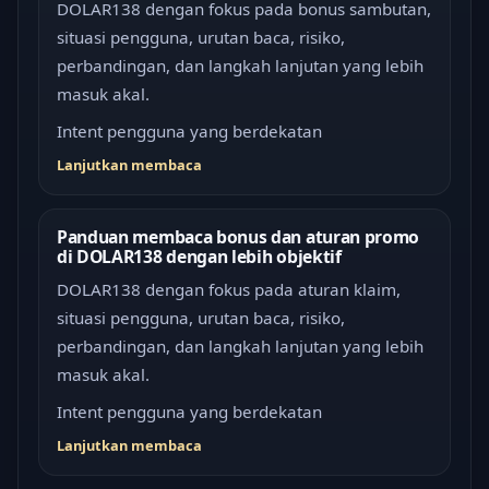
DOLAR138 dengan fokus pada bonus sambutan,
situasi pengguna, urutan baca, risiko,
perbandingan, dan langkah lanjutan yang lebih
masuk akal.
Intent pengguna yang berdekatan
Lanjutkan membaca
Panduan membaca bonus dan aturan promo
di DOLAR138 dengan lebih objektif
DOLAR138 dengan fokus pada aturan klaim,
situasi pengguna, urutan baca, risiko,
perbandingan, dan langkah lanjutan yang lebih
masuk akal.
Intent pengguna yang berdekatan
Lanjutkan membaca