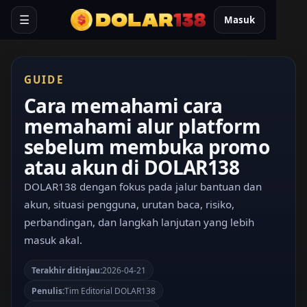
☰
Masuk
GUIDE
Cara memahami cara
memahami alur platform
sebelum membuka promo
atau akun di DOLAR138
DOLAR138 dengan fokus pada jalur bantuan dan
akun, situasi pengguna, urutan baca, risiko,
perbandingan, dan langkah lanjutan yang lebih
masuk akal.
Terakhir ditinjau:
2026-04-21
Penulis:
Tim Editorial DOLAR138