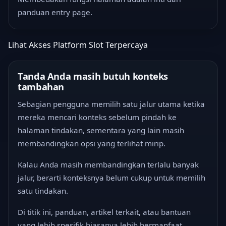
panduan entry page.
Lihat Akses Platform Slot Terpercaya
Tanda Anda masih butuh konteks
tambahan
Sebagian pengguna memilih satu jalur utama ketika
mereka mencari konteks sebelum pindah ke
halaman tindakan, sementara yang lain masih
membandingkan opsi yang terlihat mirip.
Kalau Anda masih membandingkan terlalu banyak
jalur, berarti konteksnya belum cukup untuk memilih
satu tindakan.
Di titik ini, panduan, artikel terkait, atau bantuan
yang lebih spesifik biasanya lebih bermanfaat