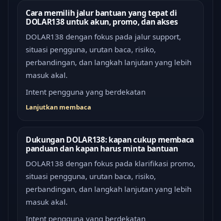
Cara memilih jalur bantuan yang tepat di
DOLAR138 untuk akun, promo, dan akses
DOLAR138 dengan fokus pada jalur support,
situasi pengguna, urutan baca, risiko,
perbandingan, dan langkah lanjutan yang lebih
masuk akal.
Intent pengguna yang berdekatan
Lanjutkan membaca
Dukungan DOLAR138: kapan cukup membaca
panduan dan kapan harus minta bantuan
DOLAR138 dengan fokus pada klarifikasi promo,
situasi pengguna, urutan baca, risiko,
perbandingan, dan langkah lanjutan yang lebih
masuk akal.
Intent pengguna yang berdekatan