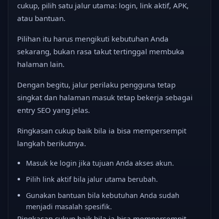
cukup, pilih satu jalur utama: login, link aktif, APK,
atau bantuan.
Pilihan itu harus mengikuti kebutuhan Anda
sekarang, bukan rasa takut tertinggal membuka
halaman lain.
Dengan begitu, jalur perilaku pengguna tetap
singkat dan halaman masuk tetap bekerja sebagai
entry SEO yang jelas.
Ringkasan cukup baik bila ia bisa mempersempit
langkah berikutnya.
Masuk ke login jika tujuan Anda akses akun.
Pilih link aktif bila jalur utama berubah.
Gunakan bantuan bila kebutuhan Anda sudah
menjadi masalah spesifik.
Ringkasan cukup baik bila ia bisa mempersempit